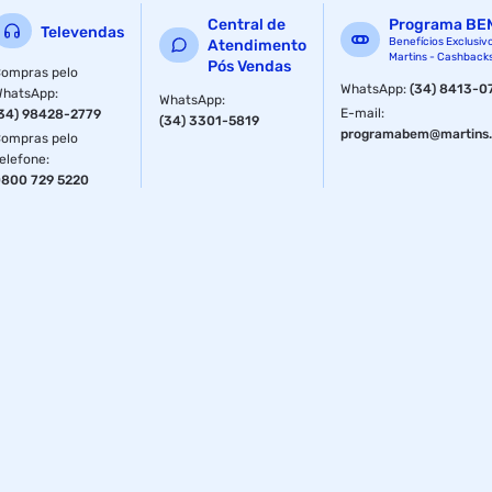
Textura
Bálsamo
Central de
Programa BE
Televendas
Benefícios Exclusiv
Atendimento
Martins - Cashback
Peso
100 g
Pós Vendas
ompras pelo
WhatsApp
:
(34) 8413-0
WhatsApp
:
WhatsApp
:
E-mail
:
34) 98428-2779
(34) 3301-5819
programabem@martins.
ompras pelo
elefone
:
800 729 5220