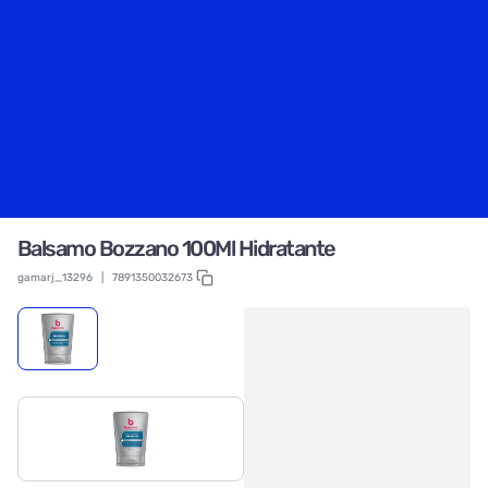
Balsamo Bozzano 100Ml Hidratante
gamarj_13296
|
7891350032673