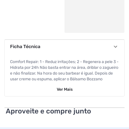
Ficha Técnica
Comfort Repair: 1 - Reduz irritações; 2 - Regenera a pele 3 -
Hidrata por 24h Não basta entrar na área, driblar o zagueiro
e não finalizar. Na hora do seu barbear é igual. Depois de
usar creme ou espuma, aplicar o Bálsamo Bozzano
Hidratacão garante a finalizacão perfeita. Sua fórmula
Ver
Mais
reduz a sensacão de ardência e irritacão, além de
regenerar e hidratar a pele 24h em cada jogada. Após o
barbear, seque o rosto e aplique o gel em sua pele,
espalhando-o suavemente.
Aproveite e compre junto
Especificações