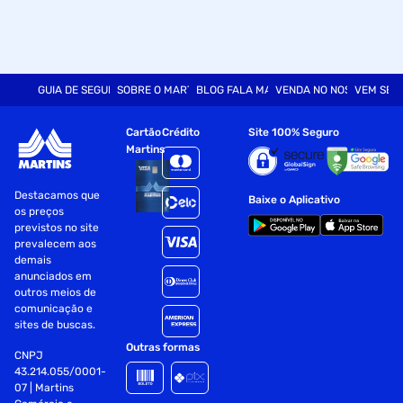
GUIA DE SEGURANÇA
SOBRE O MARTINS
BLOG FALA MART
VENDA NO NOSSO SITE
VEM SER
Cartão
Crédito
Site 100% Seguro
Martins
Destacamos que
Baixe o Aplicativo
os preços
previstos no site
prevalecem aos
demais
anunciados em
outros meios de
comunicação e
sites de buscas.
Outras formas
CNPJ
43.214.055/0001-
07 | Martins