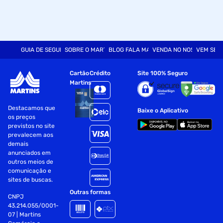
GUIA DE SEGURANÇA
SOBRE O MARTINS
BLOG FALA MART
VENDA NO NOSSO SITE
VEM SER
Cartão
Crédito
Site 100% Seguro
Martins
Destacamos que
Baixe o Aplicativo
os preços
previstos no site
prevalecem aos
demais
anunciados em
outros meios de
comunicação e
sites de buscas.
Outras formas
CNPJ
43.214.055/0001-
07 | Martins