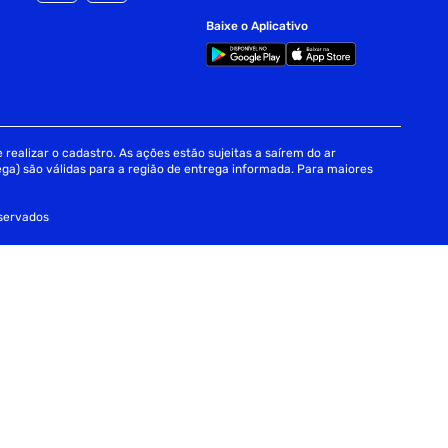
Baixe o Aplicativo
realizar o cadastro. As ações estão sujeitas a saírem do ar
ga) são válidas para a região de entrega informada. Para maiores
eservados