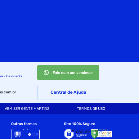
Fale com um vendedor
ins - Cashbacks
Central de Ajuda
s.com.br
VEM SER GENTE MARTINS
TERMOS DE USO
Outras formas
Site 100% Seguro