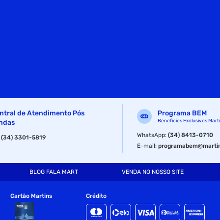
ntral de Atendimento Pós
Programa BEM
Benefícios Exclusivos Mart
ndas
WhatsApp
:
(34) 8413-0710
:
(34) 3301-5819
E-mail
:
programabem@martin
BLOG FALA MART
VENDA NO NOSSO SITE
Cartão Martins
Crédito