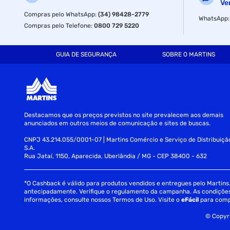
Ve
Compras pelo WhatsApp
:
(34) 98428-2779
WhatsApp
Compras pelo Telefone
:
0800 729 5220
GUIA DE SEGURANÇA
SOBRE O MARTINS
Destacamos que os preços previstos no site prevalecem aos demais
anunciados em outros meios de comunicação e sites de buscas.
CNPJ 43.214.055/0001-07 | Martins Comércio e Serviço de Distribuiçã
S.A.
Rua Jataí, 1150, Aparecida, Uberlândia / MG - CEP 38400 - 632
*O Cashback é válido para produtos vendidos e entregues pelo Martins. 
antecipadamente. Verifique o regulamento da campanha. As condições c
informações, consulte nossos Termos de Uso. Visite o
eFácil
para comp
© Copyri