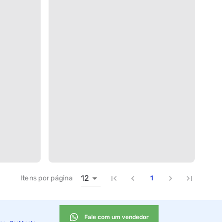
12
Itens por página
1
Fale com um vendedor