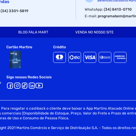
Benefícios Exclusivos Mart
ndas
WhatsApp
:
(34) 8413-0710
:
(34) 3301-5819
E-mail
:
programabem@martin
BLOG FALA MART
VENDA NO NOSSO SITE
Cartão Martins
Crédito
Siga nossas Redes Sociais
o
Para resgatar o cashback o cliente deve baixar o App Martins Atacado Online e 
omerciais (Disponibilidade de Estoque, Preço, Valor do Frete e Prazo de entre
ras de Uso e Consumo de Pessoa Física.
ght 2021 Martins Comércio e Serviço de Distribuição S.A. - Todos os direitos r