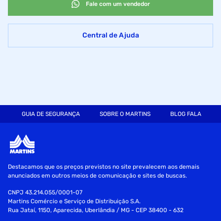
Fale com um vendedor
Central de Ajuda
GUIA DE SEGURANÇA
SOBRE O MARTINS
BLOG FALA MART
Destacamos que os preços previstos no site prevalecem aos demais
anunciados em outros meios de comunicação e sites de buscas.
CNPJ 43.214.055/0001-07
Martins Comércio e Serviço de Distribuição S.A.
Rua Jataí, 1150, Aparecida, Uberlândia / MG - CEP 38400 - 632