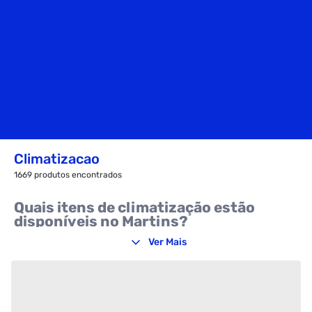
Climatizacao
1669
produtos encontrados
Quais itens de climatização estão
disponíveis no Martins?
Ver
Mais
Está buscando produtos de climatização para sua loja ou
negócio? No Martins Atacado você encontra as principais
categorias que mais vendem e atendem diferentes
necessidades.