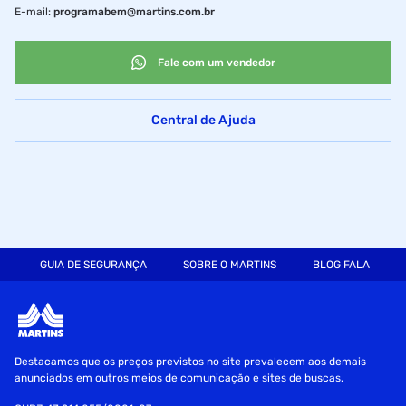
E-mail
:
programabem@martins.com.br
Fale com um vendedor
Central de Ajuda
GUIA DE SEGURANÇA
SOBRE O MARTINS
BLOG FALA MART
Destacamos que os preços previstos no site prevalecem aos demais
anunciados em outros meios de comunicação e sites de buscas.