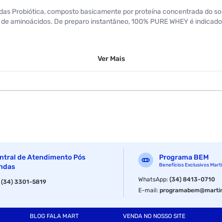
 Probiótica, composto basicamente por proteína concentrada do soro 
 de aminoácidos. De preparo instantâneo, 100% PURE WHEY é indicado 
Ver
Mais
Cookies & Cream
ntral de Atendimento Pós
Programa BEM
Benefícios Exclusivos Mart
ndas
WhatsApp
:
(34) 8413-0710
:
(34) 3301-5819
E-mail
:
programabem@martin
BLOG FALA MART
VENDA NO NOSSO SITE