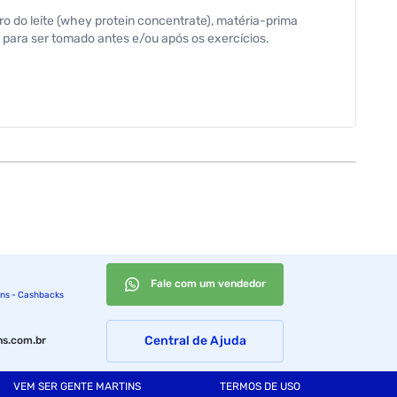
do leite (whey protein concentrate), matéria-prima
para ser tomado antes e/ou após os exercícios.
Fale com um vendedor
ins - Cashbacks
Central de Ajuda
s.com.br
VEM SER GENTE MARTINS
TERMOS DE USO