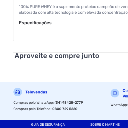
100% PURE WHEY é o suplemento proteico campeão de vendas
elaborada com alta tecnologia e com elevada concentração
Especificações
Sabor
Aproveite e compre junto
Ce
Televendas
Ve
Compras pelo WhatsApp
:
(34) 98428-2779
WhatsApp
Compras pelo Telefone
:
0800 729 5220
GUIA DE SEGURANÇA
SOBRE O MARTINS