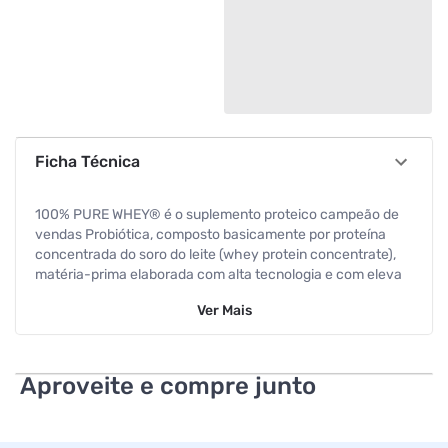
Ficha Técnica
100% PURE WHEY® é o suplemento proteico campeão de
vendas Probiótica, composto basicamente por proteína
concentrada do soro do leite (whey protein concentrate),
matéria-prima elaborada com alta tecnologia e com eleva
da concentração de aminoácidos. De preparo instantâneo,
Ver
Mais
100% PURE WHEY® é indicado para ser tomado antes e/ou
após os exercícios. BENEFÍCIOS:
¿ 21g de proteína por porção
Aproveite e compre junto
¿ Alto teor de proteínas