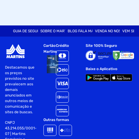
GUIA DE SEGURANÇA
SOBRE O MARTINS
BLOG FALA MART
VENDA NO NOSSO SITE
VEM SER
Cartão
Crédito
Site 100% Seguro
Martins
Destacamos que
Baixe o Aplicativo
os preços
previstos no site
prevalecem aos
demais
anunciados em
outros meios de
comunicação e
sites de buscas.
Outras formas
CNPJ
43.214.055/0001-
07 | Martins