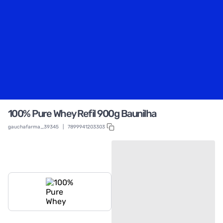
100% Pure Whey Refil 900g Baunilha
gauchafarma_39345
|
7899941203303