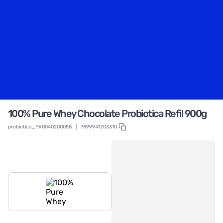
100% Pure Whey Chocolate Probiotica Refil 900g
probiotica_PA0040200058
|
7899941203310