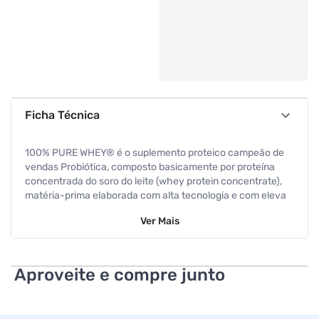
Ficha Técnica
100% PURE WHEY® é o suplemento proteico campeão de
vendas Probiótica, composto basicamente por proteína
concentrada do soro do leite (whey protein concentrate),
matéria-prima elaborada com alta tecnologia e com eleva
da concentração de aminoácidos. De preparo instantâneo,
Ver
Mais
100% PURE WHEY® é indicado para ser tomado antes e/ou
após os exercícios. BENEFÍCIOS:
¿ 21g de proteína por porção
Aproveite e compre junto
¿ Alto teor de proteínas