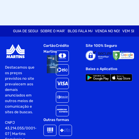
GUIA DE SEGURANÇA
SOBRE O MARTINS
BLOG FALA MART
VENDA NO NOSSO SITE
VEM SER
Cartão
Crédito
Site 100% Seguro
Martins
Destacamos que
Baixe o Aplicativo
os preços
previstos no site
prevalecem aos
demais
anunciados em
outros meios de
comunicação e
sites de buscas.
Outras formas
CNPJ
43.214.055/0001-
07 | Martins