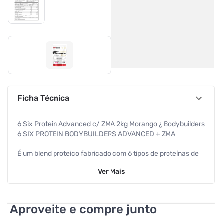
Ficha Técnica
6 Six Protein Advanced c/ ZMA 2kg Morango ¿ Bodybuilders
6 SIX PROTEIN BODYBUILDERS ADVANCED + ZMA
É um blend proteico fabricado com 6 tipos de proteínas de
alto valor biológico proporcionando assim os aminoácidos
Ver
Mais
necessários para uma dieta completa e equilibrada. Sua
nova fórmula contem ZMA, suplemento vitamínico e mineral
à base de magnésio, zinco e vitamina B6. Essa combinação
revolucionária contém concentrações específicas dessas
Aproveite e compre junto
substâncias, as quais ajudam a aumentar os hormônios