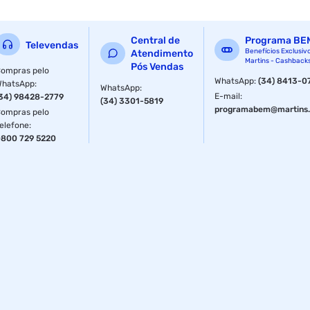
anabólicos, recuperação, cicatrização, manutenção de
tecidos, crescimento muscular e força.
Central de
Programa BE
Televendas
Benefícios Exclusiv
Atendimento
Martins - Cashback
Pós Vendas
ompras pelo
WhatsApp
:
(34) 8413-0
WhatsApp
:
WhatsApp
:
E-mail
:
34) 98428-2779
(34) 3301-5819
programabem@martins.
ompras pelo
elefone
:
800 729 5220