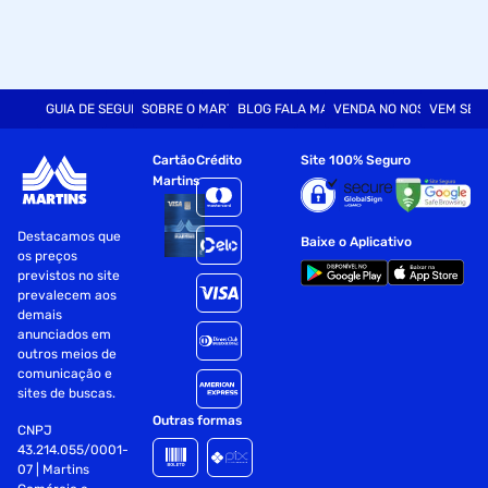
GUIA DE SEGURANÇA
SOBRE O MARTINS
BLOG FALA MART
VENDA NO NOSSO SITE
VEM SER
Cartão
Crédito
Site 100% Seguro
Martins
Destacamos que
Baixe o Aplicativo
os preços
previstos no site
prevalecem aos
demais
anunciados em
outros meios de
comunicação e
sites de buscas.
Outras formas
CNPJ
43.214.055/0001-
07 | Martins