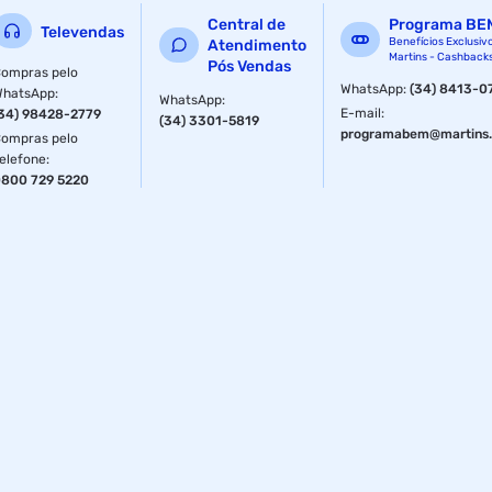
potência.Informações gerais:¿ Material: Plástico ABS e
Central de
Programa BE
espuma¿ Dimensões: 15 x 24 x 13cm¿ Peso: 250g¿ Marca:
Televendas
Benefícios Exclusiv
Atendimento
NTK Tático
Martins - Cashback
Pós Vendas
ompras pelo
WhatsApp
:
(34) 8413-0
WhatsApp
:
WhatsApp
:
E-mail
:
34) 98428-2779
(34) 3301-5819
programabem@martins.
ompras pelo
elefone
:
800 729 5220