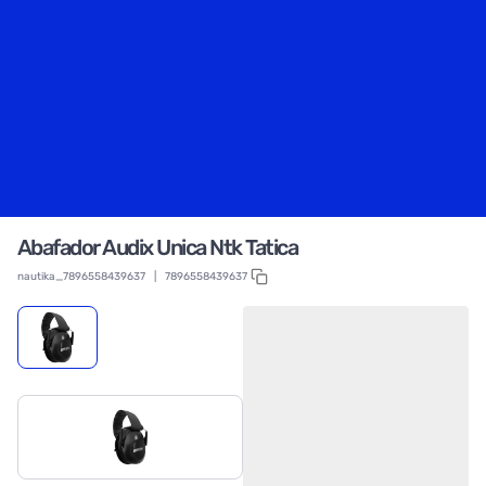
Abafador Audix Unica Ntk Tatica
nautika_7896558439637
|
7896558439637