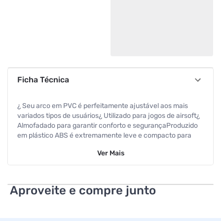
Ficha Técnica
¿ Seu arco em PVC é perfeitamente ajustável aos mais
variados tipos de usuários¿ Utilizado para jogos de airsoft¿
Almofadado para garantir conforto e segurançaProduzido
em plástico ABS é extremamente leve e compacto para
qualquer ação tática. Esse abafador de ruído também é
Ver
Mais
muito utilizado em jogos de airsoft, pois sua proteção em
formato de concha assegura conforto e segurança, já que
é revestido com almofadas de espuma internamente.Seu
arco em PVC é perfeitamente ajustável aos mais variados
Aproveite e compre junto
tipos de usuários.O Abafador de Tiro Audix Preto é um
acessório essencial para a proteção auditiva. Ideal para
quem pratica tiro esportivo ou se expõe a barulhos de alta