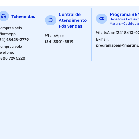
Central de
Programa BE
Televendas
Benefícios Exclusiv
Atendimento
Martins - Cashback
Pós Vendas
ompras pelo
WhatsApp
:
(34) 8413-0
WhatsApp
:
WhatsApp
:
E-mail
:
34) 98428-2779
(34) 3301-5819
programabem@martins.
ompras pelo
elefone
:
800 729 5220