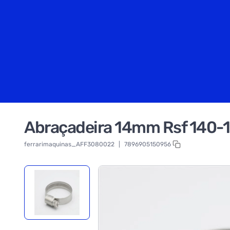
Abraçadeira 14mm Rsf 140-1
ferrarimaquinas_AFF3080022
|
7896905150956