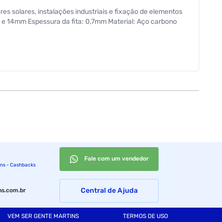
es solares, instalações industriais e fixação de elementos
mm e 14mm Espessura da fita: 0,7mm Material: Aço carbono
Fale com um vendedor
ins - Cashbacks
Central de Ajuda
s.com.br
VEM SER GENTE MARTINS
TERMOS DE USO