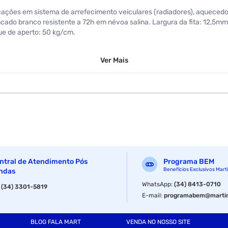
icações em sistema de arrefecimento veiculares (radiadores), aquecedor
incado branco resistente a 72h em névoa salina. Largura da fita: 12,5
e de aperto: 50 kg/cm.
Ver
Mais
ntral de Atendimento Pós
Programa BEM
Benefícios Exclusivos Mart
ndas
WhatsApp
:
(34) 8413-0710
:
(34) 3301-5819
E-mail
:
programabem@martin
BLOG FALA MART
VENDA NO NOSSO SITE