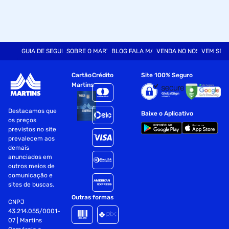
GUIA DE SEGURANÇA
SOBRE O MARTINS
BLOG FALA MART
VENDA NO NOSSO SITE
VEM SER
Cartão
Crédito
Site 100% Seguro
Martins
Destacamos que
Baixe o Aplicativo
os preços
previstos no site
prevalecem aos
demais
anunciados em
outros meios de
comunicação e
sites de buscas.
Outras formas
CNPJ
43.214.055/0001-
07 | Martins