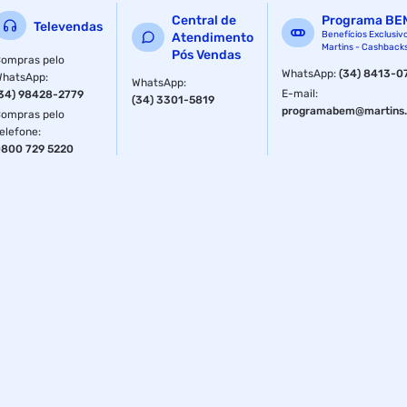
Central de
Programa BE
Televendas
Benefícios Exclusiv
Atendimento
Martins - Cashback
Pós Vendas
ompras pelo
WhatsApp
:
(34) 8413-0
WhatsApp
:
WhatsApp
:
E-mail
:
34) 98428-2779
(34) 3301-5819
programabem@martins.
ompras pelo
elefone
:
800 729 5220