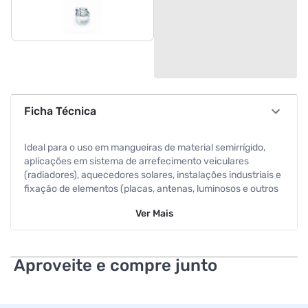
Ficha Técnica
Ideal para o uso em mangueiras de material semirrígido,
aplicações em sistema de arrefecimento veiculares
(radiadores), aquecedores solares, instalações industriais e
fixação de elementos (placas, antenas, luminosos e outros
itens). Benefícios do AÇO INOX é ideal na indústria
Ver
Mais
alimentícia, água salobra, etc. Indicada para mangueiras de
jardins, gás, etc. Largura da fita: 9mm Espessura da fita:
0,7mm/Material: Aço Inox 304 (W4) - chave canhão e
chave de fenda Torque de aperto: 45 kg/cm.
Aproveite e compre junto