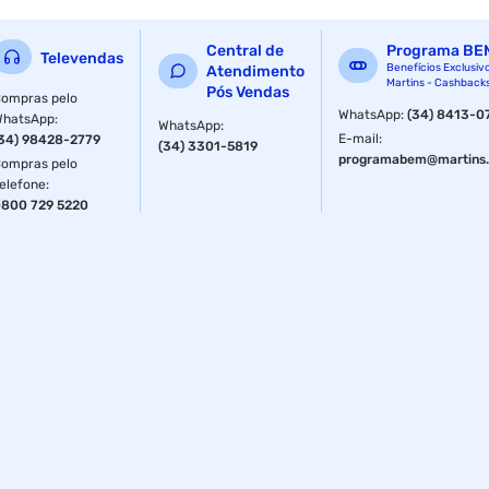
Torque de aperto: 35 kg/cm
Central de
Programa BE
Televendas
Aplicação: Indicada para fixação segura em diversas
Benefícios Exclusiv
Atendimento
Martins - Cashback
instalações
Pós Vendas
ompras pelo
WhatsApp
:
(34) 8413-0
WhatsApp
:
WhatsApp
:
Benefícios: Alta resistência e durabilidade com proteção
E-mail
:
34) 98428-2779
(34) 3301-5819
contra corrosão
programabem@martins.
ompras pelo
elefone
:
Fornecedor: Ferrari
800 729 5220
Especificações
Material
Aço Carbono
Fornecedor
Ferrari
Tamanho
100
Cor
Aço