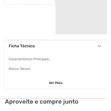
Ficha Técnica
Características Principais:
Marca: Rexon
Largura da fita: 9mm
Ver
Mais
Espessura da fita: 0,7mm
Material: Aço carbono com acabamento zincado branco
Aproveite e compre junto
Informações Adicionais: