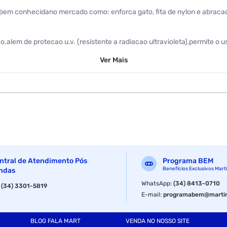
tambem conhecidano mercado como: enforca gato, fita de nylon e abraca
o.alem de protecao u.v. (resistente a radiacao ultravioleta),permite o 
Ver
Mais
ntral de Atendimento Pós
Programa BEM
Benefícios Exclusivos Mart
ndas
WhatsApp
:
(34) 8413-0710
:
(34) 3301-5819
E-mail
:
programabem@martin
120.0mm
BLOG FALA MART
VENDA NO NOSSO SITE