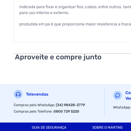
Indicada para fixar e organizar fios, cabos, entre outros. 
para uso interno e externo.
produzida em pa 6 que proporciona maior resistencia a traca
material: nylon - pa 6
cor : branco
Aproveite e compre junto
material : nylon
temperatura de operacao : -20grausc a 60grausc
garantia com o fabricante : 03 meses
precisa de pilhas ou baterias : nao
Ce
Televendas
Ve
as pilhas ou baterias estao inclusas : nao
Compras pelo WhatsApp
:
(34) 98428-2779
WhatsApp
Compras pelo Telefone
:
0800 729 5220
dimensao da embalagem (a / p / l) : 30.0mm / 400.0mm / 
ean : 7893946467760
GUIA DE SEGURANÇA
SOBRE O MARTINS