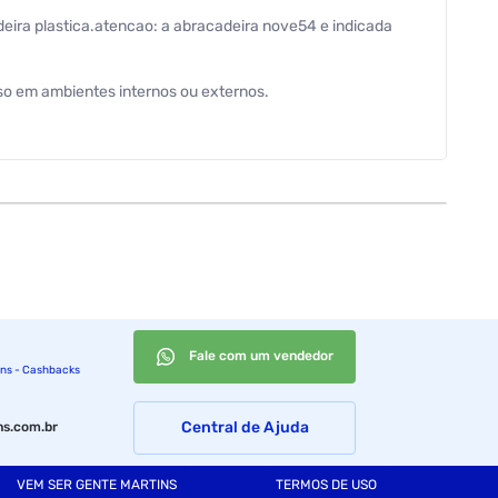
deira plastica.atencao: a abracadeira nove54 e indicada
uso em ambientes internos ou externos.
Fale com um vendedor
ins - Cashbacks
Central de Ajuda
s.com.br
VEM SER GENTE MARTINS
TERMOS DE USO