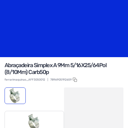
Abraçadeira Simplex A 9Mm 5/16X25/64Pol
(8/10Mm) Carb50p
ferrarimaquinas_AFF3050012
|
7896905192659