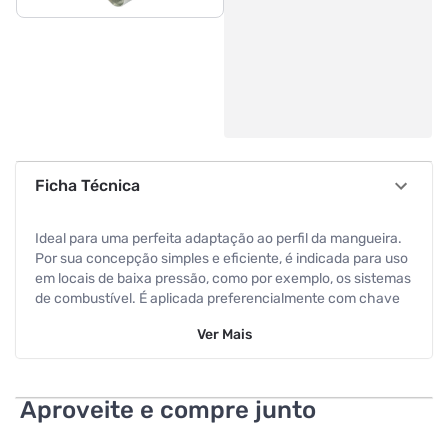
Ficha Técnica
Ideal para uma perfeita adaptação ao perfil da mangueira.
Por sua concepção simples e eficiente, é indicada para uso
em locais de baixa pressão, como por exemplo, os sistemas
de combustível. É aplicada preferencialmente com chave
canhão ou chave de fenda. Acabamento: Zincado branco
Ver
Mais
resistente a 72h em névoa salina. Material: Aço carbono
SAE 1010/1020 (W1) - chave canhão e chave de fenda.
Aproveite e compre junto