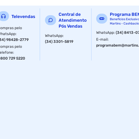
Central de
Programa BE
Televendas
Benefícios Exclusiv
Atendimento
Martins - Cashback
Pós Vendas
ompras pelo
WhatsApp
:
(34) 8413-0
WhatsApp
:
WhatsApp
:
E-mail
:
34) 98428-2779
(34) 3301-5819
programabem@martins.
ompras pelo
elefone
:
800 729 5220