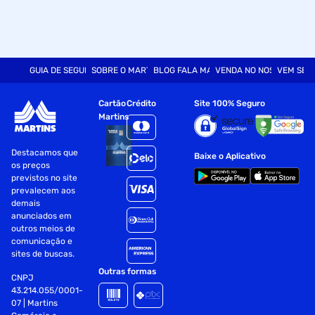
GUIA DE SEGURANÇA
SOBRE O MARTINS
BLOG FALA MART
VENDA NO NOSSO SITE
VEM SER
Cartão
Crédito
Site 100% Seguro
Martins
Destacamos que
Baixe o Aplicativo
os preços
previstos no site
prevalecem aos
demais
anunciados em
outros meios de
comunicação e
sites de buscas.
Outras formas
CNPJ
43.214.055/0001-
07 | Martins