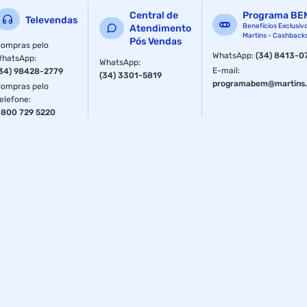
Central de
Programa BE
Televendas
Benefícios Exclusiv
Atendimento
Martins - Cashback
Pós Vendas
ompras pelo
WhatsApp
:
(34) 8413-0
WhatsApp
:
WhatsApp
:
E-mail
:
34) 98428-2779
(34) 3301-5819
programabem@martins.
ompras pelo
elefone
:
800 729 5220