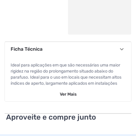
Ficha Técnica
Ideal para aplicações em que são necessárias uma maior
rigidez na região do prolongamento situado abaixo do
parafuso. Ideal para o uso em locais que necessitam altos
índices de aperto, largamente aplicados em instalações
industriais. Acabamento: Zincado branco resistente a 72h
Ver
Mais
em névoa salina. Material: Aço carbono SAE 1010/1020
(W1).
Aproveite e compre junto