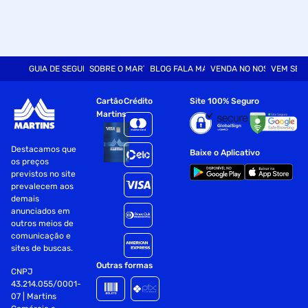
GUIA DE SEGURANÇA
SOBRE O MARTINS
BLOG FALA MART
VENDA NO NOSSO SITE
VEM SER
Cartão
Crédito
Site 100% Seguro
Martins
Destacamos que
Baixe o Aplicativo
os preços
previstos no site
prevalecem aos
demais
anunciados em
outros meios de
comunicação e
sites de buscas.
Outras formas
CNPJ
43.214.055/0001-
07 | Martins