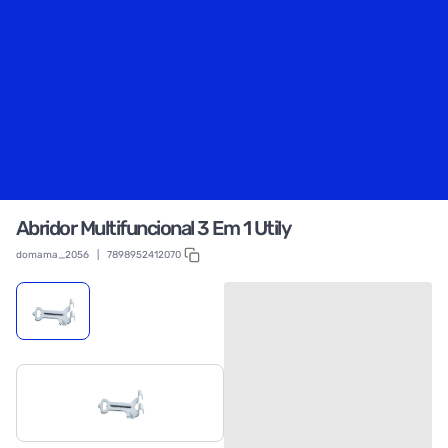
Abridor Multifuncional 3 Em 1 Utily
domama_2056
|
7898952412070