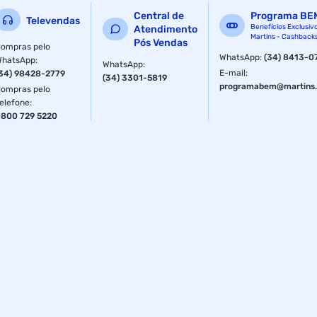
Central de
Programa BE
Televendas
Benefícios Exclusiv
Atendimento
Martins - Cashback
Pós Vendas
ompras pelo
WhatsApp
:
(34) 8413-0
WhatsApp
:
WhatsApp
:
E-mail
:
34) 98428-2779
(34) 3301-5819
programabem@martins.
ompras pelo
elefone
:
800 729 5220