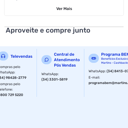
fabricação
Ver
Mais
Aproveite e compre junto
Central de
Programa BE
Televendas
Benefícios Exclusiv
Atendimento
Martins - Cashback
Pós Vendas
ompras pelo
WhatsApp
:
(34) 8413-0
WhatsApp
:
WhatsApp
:
E-mail
:
34) 98428-2779
(34) 3301-5819
programabem@martins.
ompras pelo
elefone
:
800 729 5220