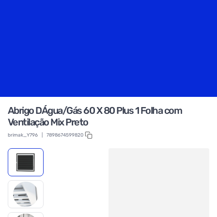
Abrigo DÁgua/Gás 60 X 80 Plus 1 Folha com
Ventilação Mix Preto
brimak_Y796
|
7898674599820