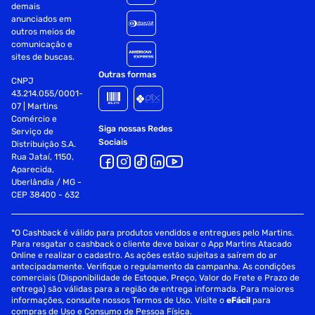
demais
anunciados em
outros meios de
comunicação e
sites de buscas.
Outras formas
CNPJ
43.214.055/0001-
07 | Martins
Comércio e
Siga nossas Redes
Serviço de
Sociais
Distribuição S.A.
Rua Jataí, 1150,
Aparecida,
Uberlândia / MG -
CEP 38400 - 632
*O Cashback é válido para produtos vendidos e entregues pelo Martins.
Para resgatar o cashback o cliente deve baixar o App Martins Atacado
Online e realizar o cadastro. As ações estão sujeitas a saírem do ar
antecipadamente. Verifique o regulamento da campanha. As condições
comerciais (Disponibilidade de Estoque, Preço, Valor do Frete e Prazo de
entrega) são válidas para a região de entrega informada. Para maiores
informações, consulte nossos Termos de Uso. Visite o
eFácil
para
compras de Uso e Consumo de Pessoa Física.