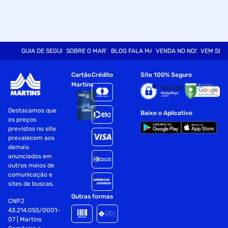
GUIA DE SEGURANÇA
SOBRE O MARTINS
BLOG FALA MART
VENDA NO NOSSO SITE
VEM SER
Cartão
Crédito
Site 100% Seguro
Martins
Destacamos que
Baixe o Aplicativo
os preços
previstos no site
prevalecem aos
demais
anunciados em
outros meios de
comunicação e
sites de buscas.
Outras formas
CNPJ
43.214.055/0001-
07 | Martins