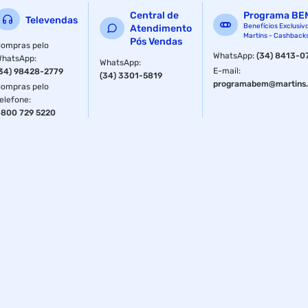
Central de
Programa BE
Televendas
Benefícios Exclusiv
Atendimento
Martins - Cashback
Pós Vendas
ompras pelo
WhatsApp
:
(34) 8413-0
WhatsApp
:
WhatsApp
:
E-mail
:
34) 98428-2779
(34) 3301-5819
programabem@martins.
ompras pelo
elefone
:
800 729 5220