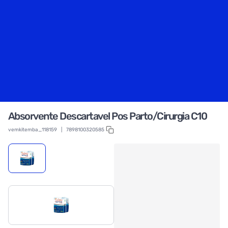
Absorvente Descartavel Pos Parto/Cirurgia C10
vemkitemba_118159
|
7898100320585