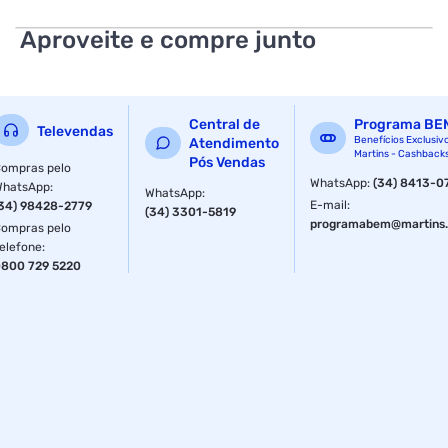
Formato Normal
Aproveite e compre junto
Textura Suave para Maior Conforto
Sem abas, Ideal para quem Prefere Discrição
Central de
Programa BE
Televendas
Núcleo Absorvente que Ajuda a Manter a Pele Seca
Benefícios Exclusiv
Atendimento
Martins - Cashback
Pós Vendas
ompras pelo
Indicação de Uso:
WhatsApp
:
(34) 8413-0
WhatsApp
:
WhatsApp
:
E-mail
:
34) 98428-2779
(34) 3301-5819
Recomendado para o Uso Diário Durante o Período
programabem@martins.
ompras pelo
Menstrual, Oferecendo Conforto e Absorção Adequada
elefone
:
800 729 5220
Fornecedor: Melhoramentos Cmpc Ltda
Especificações
Departamento
Higiene