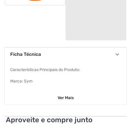
Ficha Técnica
Características Principais do Produto:
Marca: Sym
Tipo: Cobertura Seca
Ver
Mais
EAN: 7896110011721
Ações do produto:
Aproveite e compre junto
Absorver: Retém a Umidade de Forma Eficaz