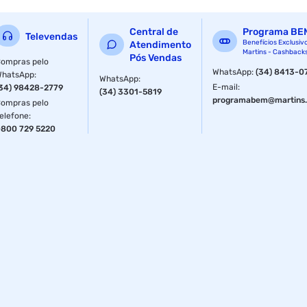
Proteger: Mantém a Região Íntima Segura
Central de
Programa BE
Televendas
Confortar: Sensação de Suavidade Durante o Uso
Benefícios Exclusiv
Atendimento
Martins - Cashback
Pós Vendas
ompras pelo
Controlar: Ajuda a Prevenir Vazamentos
WhatsApp
:
(34) 8413-0
WhatsApp
:
WhatsApp
:
E-mail
:
34) 98428-2779
(34) 3301-5819
Suavizar:Tecido Macio para Maior Conforto
programabem@martins.
ompras pelo
elefone
:
Benefícios:
800 729 5220
Conforto Durante o Uso
Proteção Confiável para o Dia a Dia
Facilidade e Praticidade com Embalagem Econômica
Ideal para Higiene Íntima
Fornecedor: Santher Fab Papel Sta Terezinha-Hig
Especificações