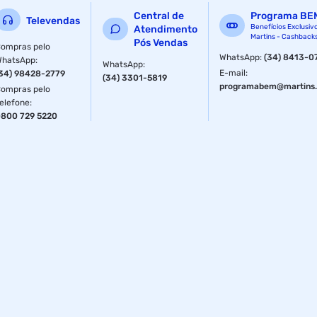
Central de
Programa BE
Televendas
Benefícios Exclusiv
Atendimento
Martins - Cashback
Pós Vendas
ompras pelo
WhatsApp
:
(34) 8413-0
WhatsApp
:
WhatsApp
:
E-mail
:
34) 98428-2779
(34) 3301-5819
programabem@martins.
ompras pelo
elefone
:
800 729 5220