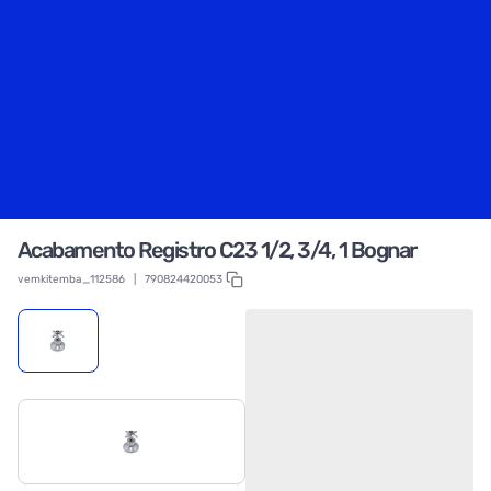
Acabamento Registro C23 1/2, 3/4, 1 Bognar
vemkitemba_112586
|
790824420053