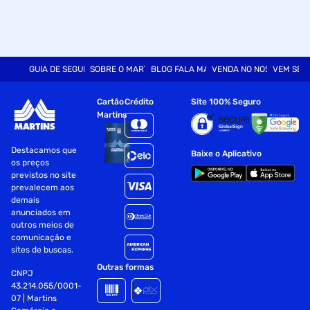
GUIA DE SEGURANÇA
SOBRE O MARTINS
BLOG FALA MART
VENDA NO NOSSO SITE
VEM SER
Cartão
Crédito
Site 100% Seguro
Martins
Destacamos que
Baixe o Aplicativo
os preços
previstos no site
prevalecem aos
demais
anunciados em
outros meios de
comunicação e
sites de buscas.
Outras formas
CNPJ
43.214.055/0001-
07 | Martins