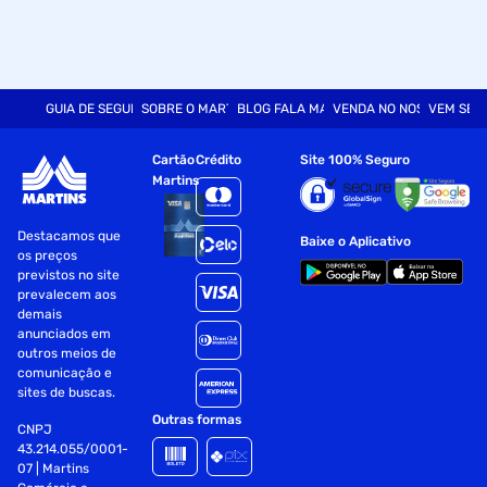
GUIA DE SEGURANÇA
SOBRE O MARTINS
BLOG FALA MART
VENDA NO NOSSO SITE
VEM SER
Cartão
Crédito
Site 100% Seguro
Martins
Destacamos que
Baixe o Aplicativo
os preços
previstos no site
prevalecem aos
demais
anunciados em
outros meios de
comunicação e
sites de buscas.
Outras formas
CNPJ
43.214.055/0001-
07 | Martins