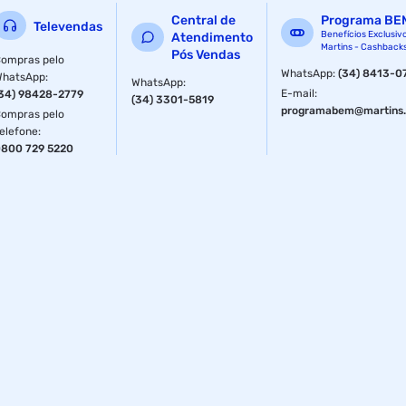
Com cacau e alfarroba
Central de
Programa BE
Televendas
Fornecedor: Linea
Benefícios Exclusiv
Atendimento
Martins - Cashback
Pós Vendas
ompras pelo
Especificações
WhatsApp
:
(34) 8413-0
WhatsApp
:
WhatsApp
:
E-mail
:
34) 98428-2779
(34) 3301-5819
Volume
200 ml
programabem@martins.
ompras pelo
elefone
:
800 729 5220