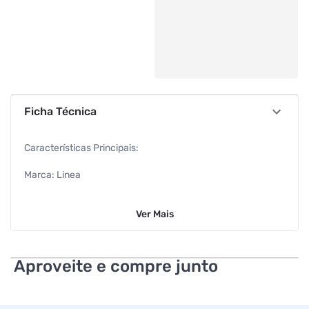
Ficha Técnica
Características Principais:
Marca: Linea
Volume: 180g
Ver
Mais
Características adicionais:
Zero açúcar e gorduras
Aproveite e compre junto
Achocolatado vitaminado