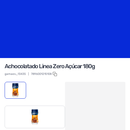
Achocolatado Linea Zero Açúcar 180g
gamaes_13435
|
7896001215108