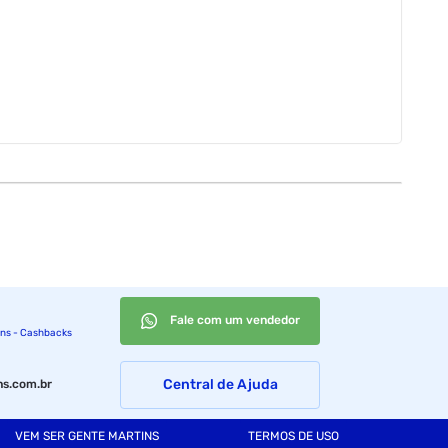
Fale com um vendedor
ins - Cashbacks
Central de Ajuda
s.com.br
VEM SER GENTE MARTINS
TERMOS DE USO