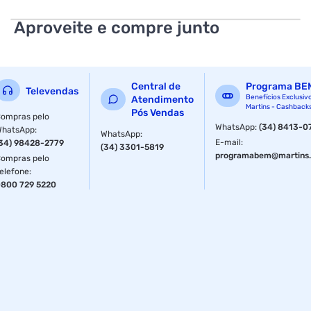
adaptador: 1 centímetro Altura do adaptador: 1,5 centímetro
Material constitutivo: Plásticos e metais Quantidade: 4
Aproveite e compre junto
peças
Central de
Programa BE
Televendas
Benefícios Exclusiv
Atendimento
Martins - Cashback
Pós Vendas
ompras pelo
WhatsApp
:
(34) 8413-0
WhatsApp
:
WhatsApp
:
E-mail
:
34) 98428-2779
(34) 3301-5819
programabem@martins.
ompras pelo
elefone
:
800 729 5220