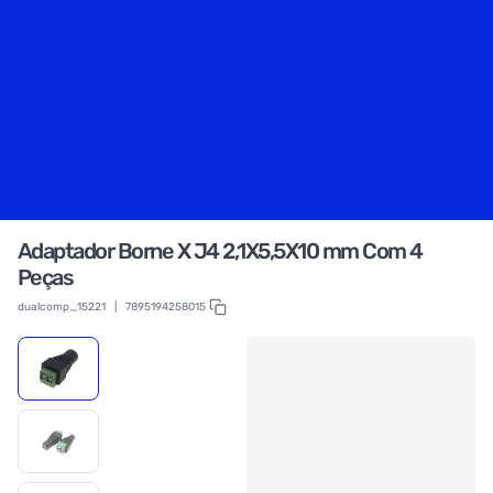
Adaptador Borne X J4 2,1X5,5X10 mm Com 4
Peças
dualcomp_15221
|
7895194258015