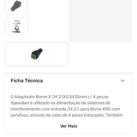
Ficha Técnica
O Adaptador Borne X J4 2,1X5,5X10mm c/ 4 peças
Speedlan é utilizado na alimentação de sistemas de
monitoramento com entrada J4 2,1, para Borne KRE com
parafuso, através do cabo de 4 pares trançados. Também
utilizado para alimentar fitas de Led. Cor: Verde e preto
Ver
Mais
Marca: Speedlan Conectores: Borne x Fêmea "Jack" J4
Comprimento do adaptador: 3,5 centímetros Largura do