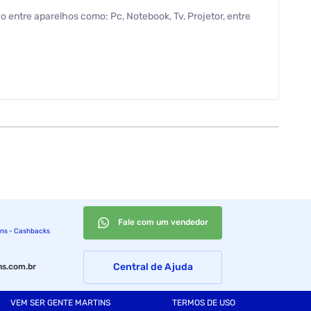
entre aparelhos como: Pc, Notebook, Tv, Projetor, entre
Fale com um vendedor
ins - Cashbacks
Central de Ajuda
s.com.br
VEM SER GENTE MARTINS
TERMOS DE USO