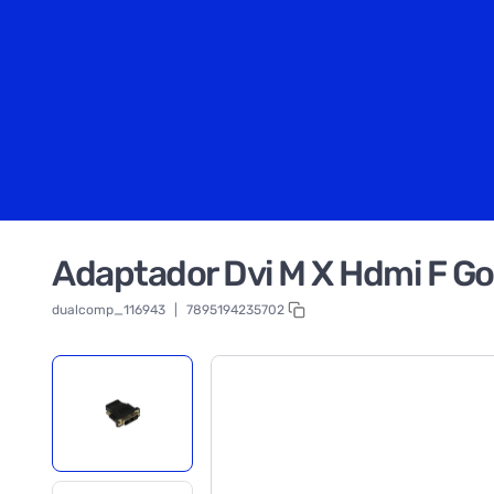
Adaptador Dvi M X Hdmi F Go
dualcomp_116943
|
7895194235702