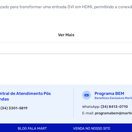
zado para transformar uma entrada DVI em HDMI, permitindo a conexão 
Ver
Mais
dor: 4,5 centímetros
ntral de Atendimento Pós
Programa BEM
Gold
Benefícios Exclusivos Mart
ndas
WhatsApp
:
(34) 8413-0710
:
(34) 3301-5819
E-mail
:
programabem@martin
BLOG FALA MART
VENDA NO NOSSO SITE