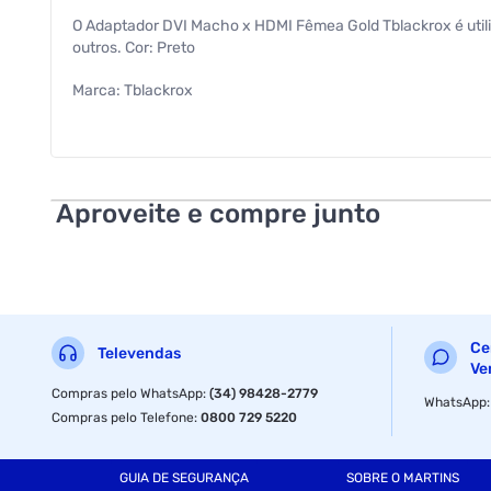
O Adaptador DVI Macho x HDMI Fêmea Gold Tblackrox é utili
outros. Cor: Preto
Marca: Tblackrox
Conector: Macho DVI x Fêmea HDMI Comprimento do adapta
Largura do adaptador: 1,5 centímetros
Aproveite e compre junto
Altura do adaptador: 4 centímetros
Material constitutivo: Plásticos e metais
Especificações
Ce
Televendas
Cor
Ve
Compras pelo WhatsApp
:
(34) 98428-2779
WhatsApp
Compras pelo Telefone
:
0800 729 5220
GUIA DE SEGURANÇA
SOBRE O MARTINS