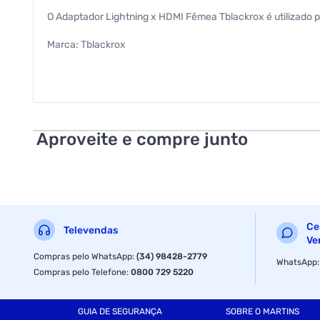
O Adaptador Lightning x HDMI Fêmea Tblackrox é utilizado 
Marca: Tblackrox
Comprimento do cabo: 14,5 centímetros
Conector: Adaptador Lightning x HDMI Fêmea
Comprimento do conector: Adaptador Lightning (3 cm) x H
Aproveite e compre junto
Largura do conector: Adaptador Lightning (0,5 cm) x HDMI 
Altura do conector: Adaptador Lightning (1 cm) x HDMI Fêm
Material constitutivo: Plásticos, metais e componentes eletr
Ce
Televendas
Bitola do cabo: 4 milímetros
Ve
Compras pelo WhatsApp
:
(34) 98428-2779
WhatsApp
Compras pelo Telefone
:
0800 729 5220
GUIA DE SEGURANÇA
SOBRE O MARTINS