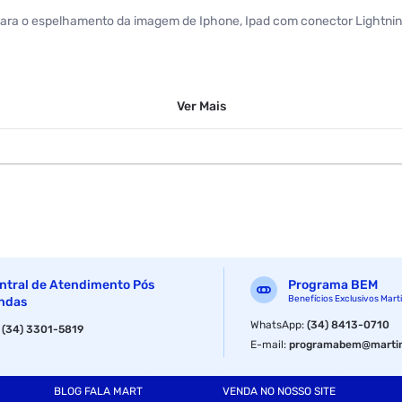
para o espelhamento da imagem de Iphone, Ipad com conector Lightnin
Ver
Mais
DMI Fêmea (4 cm)
Fêmea (1 cm)
ea (4 cm)
ônicos
ntral de Atendimento Pós
Programa BEM
Benefícios Exclusivos Mart
ndas
WhatsApp
:
(34) 8413-0710
:
(34) 3301-5819
E-mail
:
programabem@martin
BLOG FALA MART
VENDA NO NOSSO SITE