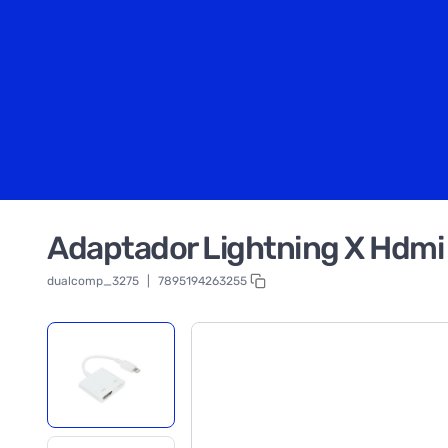
Adaptador Lightning X Hdm
dualcomp_3275
|
7895194263255