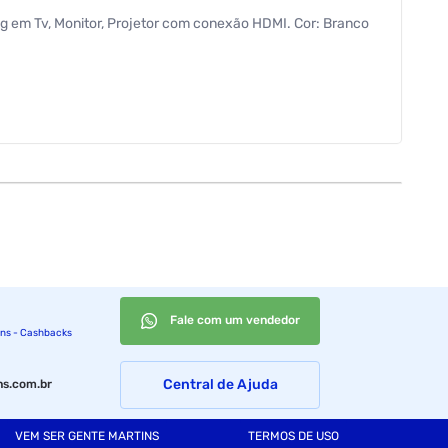
g em Tv, Monitor, Projetor com conexão HDMI. Cor: Branco
Fale com um vendedor
ins - Cashbacks
Central de Ajuda
s.com.br
VEM SER GENTE MARTINS
TERMOS DE USO