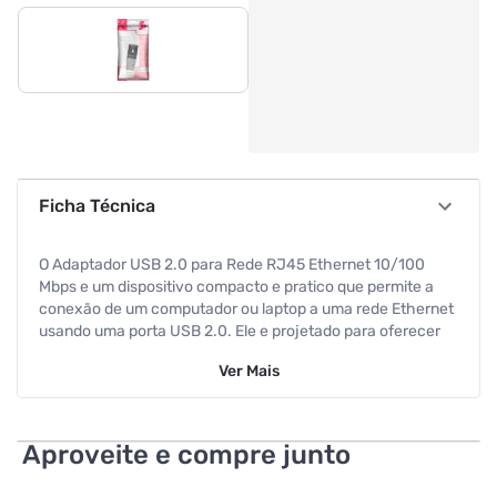
Ficha Técnica
O Adaptador USB 2.0 para Rede RJ45 Ethernet 10/100
Mbps e um dispositivo compacto e pratico que permite a
conexão de um computador ou laptop a uma rede Ethernet
usando uma porta USB 2.0. Ele e projetado para oferecer
uma solução conveniente e economica para aqueles que
Ver
Mais
desejam adicionar uma conexão de rede com fio aos seus
dispositivos que não possuem uma porta Ethernet
embutida.
Aproveite e compre junto