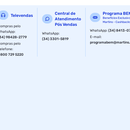
Central de
Programa BE
Televendas
Benefícios Exclusiv
Atendimento
Martins - Cashback
Pós Vendas
ompras pelo
WhatsApp
:
(34) 8413-0
WhatsApp
:
WhatsApp
:
E-mail
:
34) 98428-2779
(34) 3301-5819
programabem@martins.
ompras pelo
elefone
:
800 729 5220