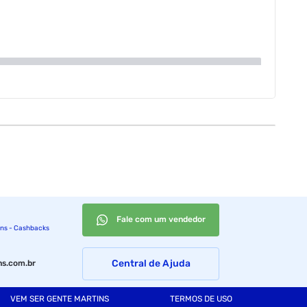
Fale com um vendedor
ins - Cashbacks
Central de Ajuda
s.com.br
VEM SER GENTE MARTINS
TERMOS DE USO