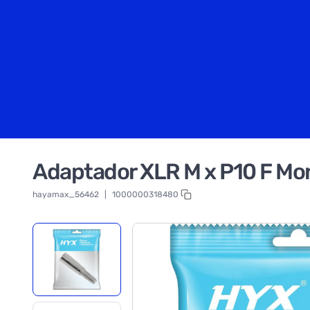
Adaptador XLR M x P10 F M
hayamax_56462
|
1000000318480