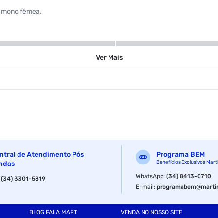
) mono fêmea.
P10
Ver
Mais
ntral de Atendimento Pós
Programa BEM
Benefícios Exclusivos Mart
ndas
WhatsApp
:
(34) 8413-0710
:
(34) 3301-5819
E-mail
:
programabem@martin
BLOG FALA MART
VENDA NO NOSSO SITE