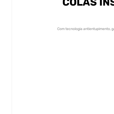
COLAS IN
Com tecnologia antientupimento, ga