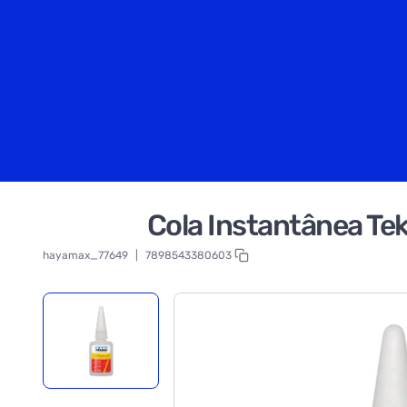
Cola Instantânea T
hayamax_77649
|
7898543380603