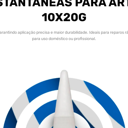
STANTÂNEAS PARA A
10X20G
rantindo aplicação precisa e maior durabilidade. Ideais para reparos r
para uso doméstico ou profissional.