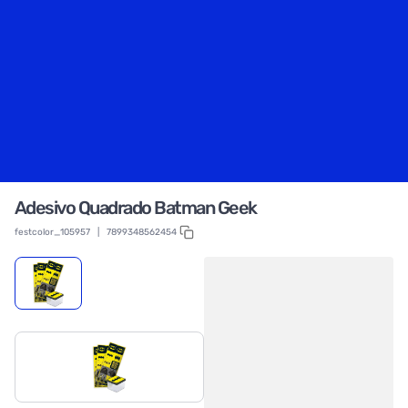
Adesivo Quadrado Batman Geek
festcolor_105957
|
7899348562454