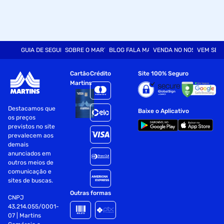
GUIA DE SEGURANÇA
SOBRE O MARTINS
BLOG FALA MART
VENDA NO NOSSO SITE
VEM SER
Cartão
Crédito
Site 100% Seguro
Martins
Destacamos que
Baixe o Aplicativo
os preços
previstos no site
prevalecem aos
demais
anunciados em
outros meios de
comunicação e
sites de buscas.
Outras formas
CNPJ
43.214.055/0001-
07 | Martins