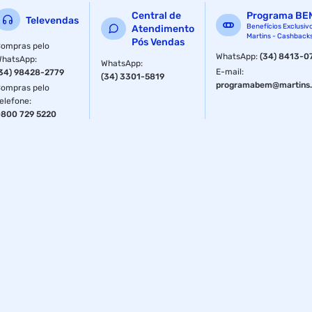
Central de
Programa BE
Televendas
Benefícios Exclusiv
Atendimento
Martins - Cashback
Pós Vendas
ompras pelo
WhatsApp
:
(34) 8413-0
WhatsApp
:
WhatsApp
:
E-mail
:
34) 98428-2779
(34) 3301-5819
programabem@martins.
ompras pelo
elefone
:
800 729 5220