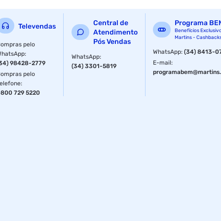
Adoçante dietético em pó
Central de
Programa BE
Televendas
Indicação de Uso:
Benefícios Exclusiv
Atendimento
Martins - Cashback
Pós Vendas
ompras pelo
Café, suco, chá, iogurte e leite
WhatsApp
:
(34) 8413-0
WhatsApp
:
WhatsApp
:
E-mail
:
34) 98428-2779
(34) 3301-5819
Ingredientes:
programabem@martins.
ompras pelo
elefone
:
Edulcorantes: eritritol, sucralose e acesulfame de potássio
800 729 5220
e
antiumectante dióxido de silício.
Fornecedor: Linea
Especificações
Peso
40 g