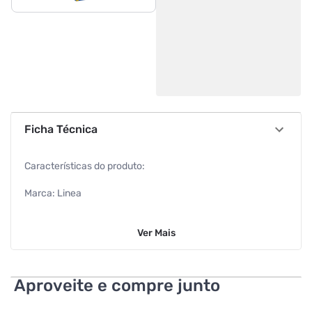
Ficha Técnica
Características do produto:
Marca: Linea
Porção: 0,5g
Ver
Mais
Especificações Gerais:
Zero calorias
Aproveite e compre junto
Não contém glúten