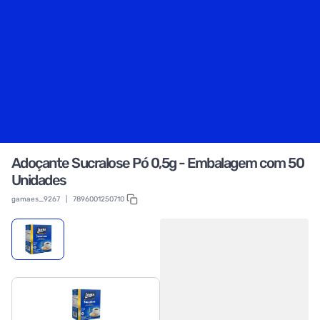
Adoçante Sucralose Pó 0,5g - Embalagem com 50
Unidades
gamaes_9267
|
7896001250710