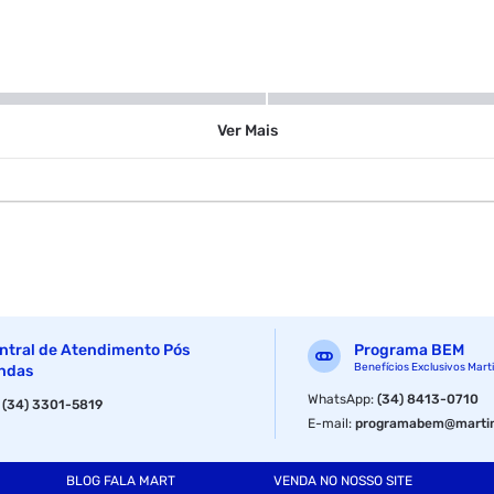
100 ml
Ver
Mais
ntral de Atendimento Pós
Programa BEM
Benefícios Exclusivos Mart
ndas
WhatsApp
:
(34) 8413-0710
:
(34) 3301-5819
E-mail
:
programabem@martin
BLOG FALA MART
VENDA NO NOSSO SITE