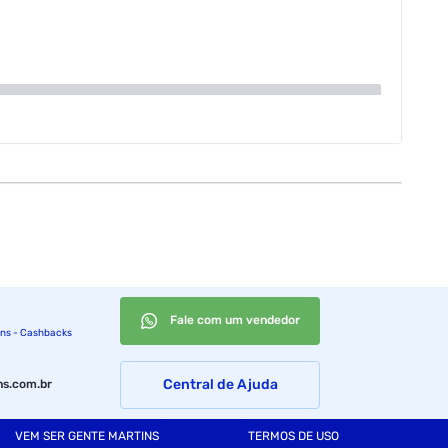
Fale com um vendedor
ins - Cashbacks
Central de Ajuda
s.com.br
VEM SER GENTE MARTINS
TERMOS DE USO