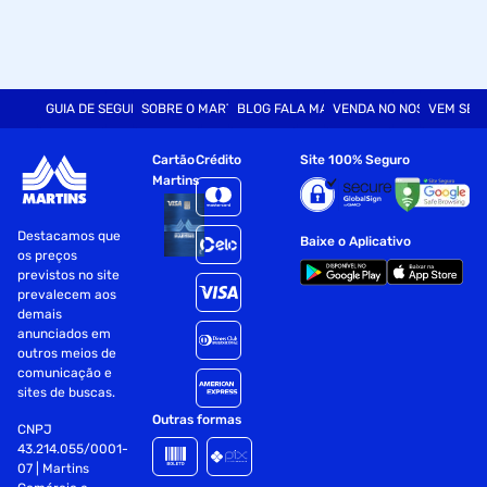
GUIA DE SEGURANÇA
SOBRE O MARTINS
BLOG FALA MART
VENDA NO NOSSO SITE
VEM SER
Cartão
Crédito
Site 100% Seguro
Martins
Destacamos que
Baixe o Aplicativo
os preços
previstos no site
prevalecem aos
demais
anunciados em
outros meios de
comunicação e
sites de buscas.
Outras formas
CNPJ
43.214.055/0001-
07 | Martins