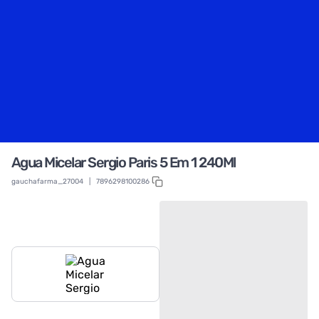
Agua Micelar Sergio Paris 5 Em 1 240Ml
gauchafarma_27004
|
7896298100286