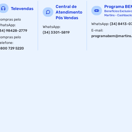
Central de
Programa BE
Televendas
Benefícios Exclusiv
Atendimento
Martins - Cashback
Pós Vendas
ompras pelo
WhatsApp
:
(34) 8413-0
WhatsApp
:
WhatsApp
:
E-mail
:
34) 98428-2779
(34) 3301-5819
programabem@martins.
ompras pelo
elefone
:
800 729 5220