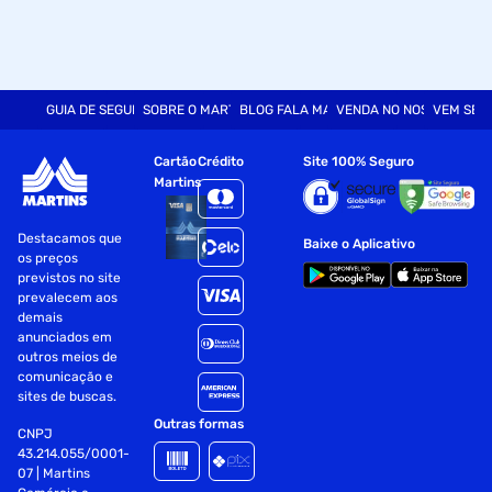
GUIA DE SEGURANÇA
SOBRE O MARTINS
BLOG FALA MART
VENDA NO NOSSO SITE
VEM SER
Cartão
Crédito
Site 100% Seguro
Martins
Destacamos que
Baixe o Aplicativo
os preços
previstos no site
prevalecem aos
demais
anunciados em
outros meios de
comunicação e
sites de buscas.
Outras formas
CNPJ
43.214.055/0001-
07 | Martins