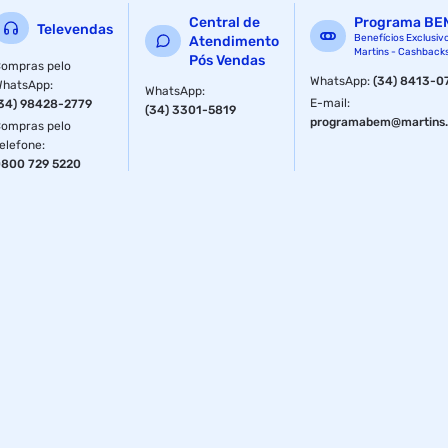
Central de
Programa BE
Televendas
Benefícios Exclusiv
Atendimento
Martins - Cashback
Pós Vendas
ompras pelo
WhatsApp
:
(34) 8413-0
WhatsApp
:
WhatsApp
:
E-mail
:
34) 98428-2779
(34) 3301-5819
programabem@martins.
ompras pelo
elefone
:
800 729 5220