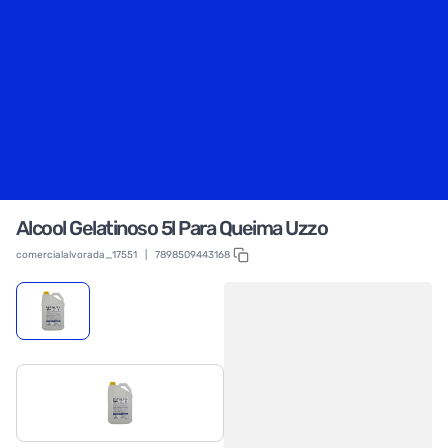
Alcool Gelatinoso 5l Para Queima Uzzo
comercialalvorada_17551
|
7898509443168