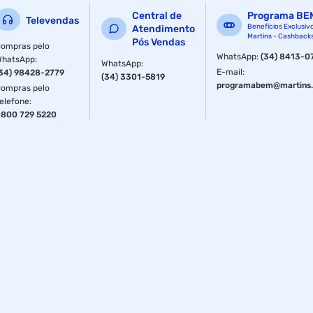
Central de
Programa BE
Televendas
Benefícios Exclusiv
Atendimento
Martins - Cashback
Pós Vendas
ompras pelo
WhatsApp
:
(34) 8413-0
WhatsApp
:
WhatsApp
:
E-mail
:
34) 98428-2779
(34) 3301-5819
programabem@martins.
ompras pelo
elefone
:
800 729 5220