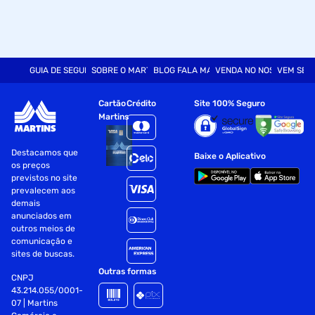
GUIA DE SEGURANÇA
SOBRE O MARTINS
BLOG FALA MART
VENDA NO NOSSO SITE
VEM SER
Cartão
Crédito
Site 100% Seguro
Martins
Destacamos que
Baixe o Aplicativo
os preços
previstos no site
prevalecem aos
demais
anunciados em
outros meios de
comunicação e
sites de buscas.
Outras formas
CNPJ
43.214.055/0001-
07 | Martins