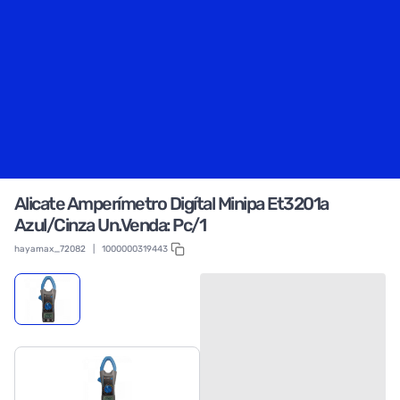
Alicate Amperímetro Digítal Minipa Et3201a
Azul/Cinza Un.Venda: Pc/1
hayamax_72082
|
1000000319443