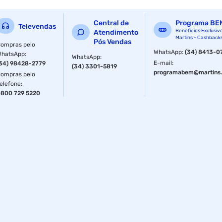
Central de
Programa BE
Televendas
Benefícios Exclusiv
Atendimento
Martins - Cashback
Pós Vendas
ompras pelo
WhatsApp
:
(34) 8413-0
WhatsApp
:
WhatsApp
:
E-mail
:
34) 98428-2779
(34) 3301-5819
programabem@martins.
ompras pelo
elefone
:
800 729 5220