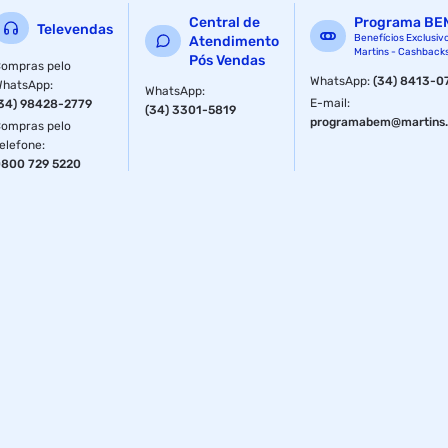
Central de
Programa BE
Televendas
Benefícios Exclusiv
Atendimento
Martins - Cashback
Pós Vendas
ompras pelo
WhatsApp
:
(34) 8413-0
WhatsApp
:
WhatsApp
:
E-mail
:
34) 98428-2779
(34) 3301-5819
programabem@martins.
ompras pelo
elefone
:
800 729 5220