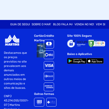
GUIA DE SEGURANÇA
SOBRE O MARTINS
BLOG FALA MART
VENDA NO NOSSO SITE
VEM SER
Cartão
Crédito
Site 100% Seguro
Martins
Destacamos que
Baixe o Aplicativo
os preços
previstos no site
prevalecem aos
demais
anunciados em
outros meios de
comunicação e
sites de buscas.
Outras formas
CNPJ
43.214.055/0001-
07 | Martins