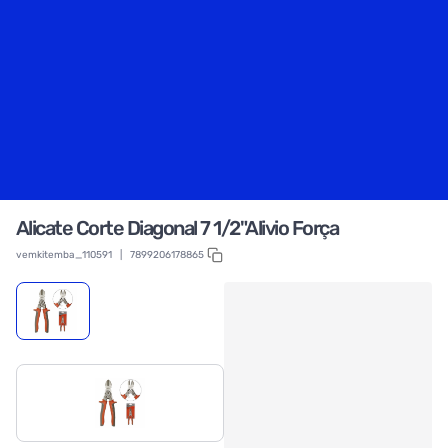
Alicate Corte Diagonal 7 1/2"Alivio Força
vemkitemba_110591
|
7899206178865