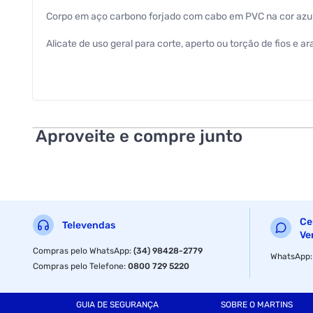
Corpo em aço carbono forjado com cabo em PVC na cor azul
Alicate de uso geral para corte, aperto ou torção de fios e a
Utilizado, principalmente em manutenção elétrica, também po
Aproveite e compre junto
Ce
Televendas
Ve
Compras pelo WhatsApp
:
(34) 98428-2779
WhatsApp
Compras pelo Telefone
:
0800 729 5220
GUIA DE SEGURANÇA
SOBRE O MARTINS