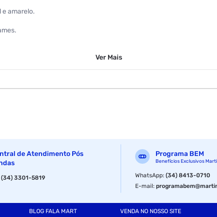
 e amarelo.
rames.
dendo ser utilizado em vários outros tipos de serviços e aplicações.
Ver
Mais
ntral de Atendimento Pós
Programa BEM
Benefícios Exclusivos Mart
ndas
WhatsApp
:
(34) 8413-0710
:
(34) 3301-5819
E-mail
:
programabem@martin
BLOG FALA MART
VENDA NO NOSSO SITE