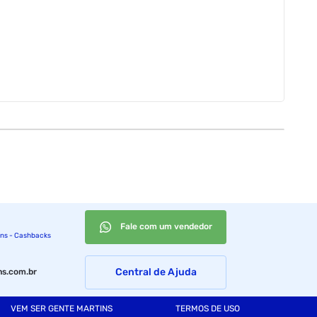
Fale com um vendedor
ins - Cashbacks
Central de Ajuda
s.com.br
VEM SER GENTE MARTINS
TERMOS DE USO