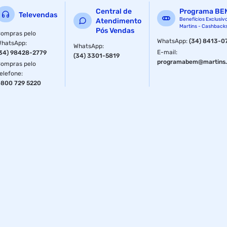
Central de
Programa BE
Televendas
Benefícios Exclusiv
Atendimento
Martins - Cashback
Pós Vendas
ompras pelo
WhatsApp
:
(34) 8413-0
WhatsApp
:
WhatsApp
:
E-mail
:
34) 98428-2779
(34) 3301-5819
programabem@martins.
ompras pelo
elefone
:
800 729 5220