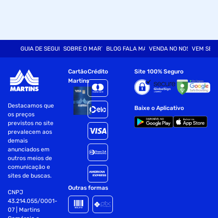
GUIA DE SEGURANÇA
SOBRE O MARTINS
BLOG FALA MART
VENDA NO NOSSO SITE
VEM SER
Cartão
Crédito
Site 100% Seguro
Martins
Destacamos que
Baixe o Aplicativo
os preços
previstos no site
prevalecem aos
demais
anunciados em
outros meios de
comunicação e
sites de buscas.
Outras formas
CNPJ
43.214.055/0001-
07 | Martins