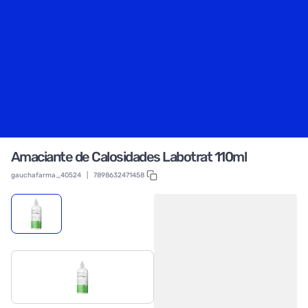
Amaciante de Calosidades Labotrat 110ml
gauchafarma_40524
|
7898632471458