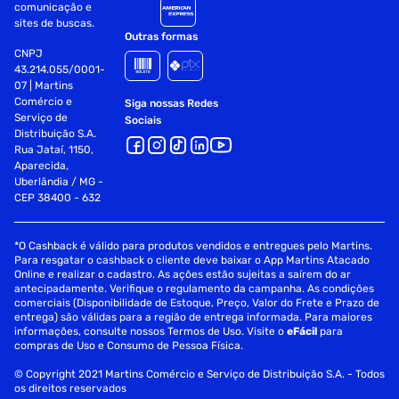
comunicação e
sites de buscas.
Outras formas
CNPJ
43.214.055/0001-
07 | Martins
Comércio e
Siga nossas Redes
Serviço de
Sociais
Distribuição S.A.
Rua Jataí, 1150,
Aparecida,
Uberlândia / MG -
CEP 38400 - 632
*O Cashback é válido para produtos vendidos e entregues pelo Martins.
Para resgatar o cashback o cliente deve baixar o App Martins Atacado
Online e realizar o cadastro. As ações estão sujeitas a saírem do ar
antecipadamente. Verifique o regulamento da campanha. As condições
comerciais (Disponibilidade de Estoque, Preço, Valor do Frete e Prazo de
entrega) são válidas para a região de entrega informada. Para maiores
informações, consulte nossos Termos de Uso. Visite o
eFácil
para
compras de Uso e Consumo de Pessoa Física.
© Copyright 2021 Martins Comércio e Serviço de Distribuição S.A. - Todos
os direitos reservados