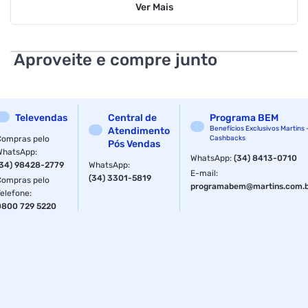
Ver
Mais
Função: Amolecer calos e áreas ressecadas
Quantidade: 110ml
Aproveite e compre junto
Características Complementares:
Rápida remoção, hidratação e amaciamento imediato
Televendas
Central de
Programa BEM
Fórmula desenvolvida para suavizar e amolecer calos
Benefícios Exclusivos Martins 
Atendimento
Compras pelo
Cashbacks
Pós Vendas
WhatsApp
:
Ideal para regiões com calosidades
WhatsApp
:
(34) 8413-0710
(34) 98428-2779
WhatsApp
:
E-mail
:
(34) 3301-5819
Compras pelo
Hidratação e Rápida Remoção
programabem@martins.com.
Telefone
:
0800 729 5220
Fornecedor:Labotrat
Especificações
Tratamento
Calosidades