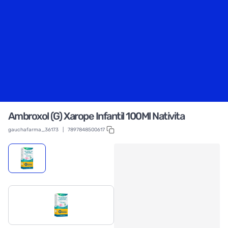
Ambroxol (G) Xarope Infantil 100Ml Nativita
gauchafarma_36173
|
7897848500617