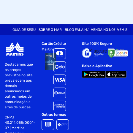
GUIA DE SEGURANÇA
SOBRE O MARTINS
BLOG FALA MART
VENDA NO NOSSO SITE
VEM SER
Cartão
Crédito
Site 100% Seguro
Martins
Destacamos que
Baixe o Aplicativo
os preços
previstos no site
prevalecem aos
demais
anunciados em
outros meios de
comunicação e
sites de buscas.
Outras formas
CNPJ
43.214.055/0001-
07 | Martins