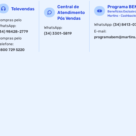
Central de
Programa BE
Televendas
Benefícios Exclusiv
Atendimento
Martins - Cashback
Pós Vendas
ompras pelo
WhatsApp
:
(34) 8413-0
WhatsApp
:
WhatsApp
:
E-mail
:
34) 98428-2779
(34) 3301-5819
programabem@martins.
ompras pelo
elefone
:
800 729 5220