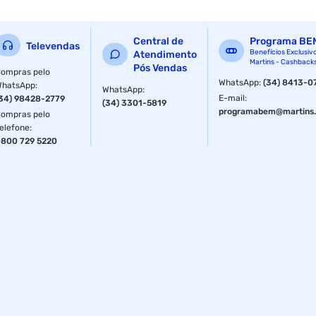
uma mensagem.
Este amplificador permite ainda a expansão para mais
Central de
Programa BE
canais conforme a necessidade do cliente. Utilizando-se o
Televendas
Benefícios Exclusiv
Atendimento
EMS400 Hayonik. (produto vendido separadamente)
Martins - Cashback
Pós Vendas
ompras pelo
Especificações
WhatsApp
:
(34) 8413-0
WhatsApp
:
WhatsApp
:
E-mail
:
34) 98428-2779
(34) 3301-5819
Anatel
051501811597
programabem@martins.
ompras pelo
elefone
:
800 729 5220