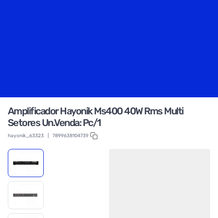
Amplificador Hayonik Ms400 40W Rms Multi
Setores Un.Venda: Pc/1
hayonik_63323
|
7899638104739