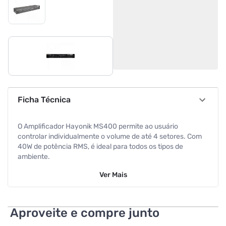
Ficha Técnica
O Amplificador Hayonik MS400 permite ao usuário
controlar individualmente o volume de até 4 setores. Com
40W de potência RMS, é ideal para todos os tipos de
ambiente.
Ver
Mais
Possui entrada de microfone, entrada USB para pen drive,
Rádio FM, Conexão Bluetooth, Entrada SD CARD, Entrada
De Microfone e duas entradas auxiliares RCA para
aparelhos eletrônicos. Possui também a função GONGO
Aproveite e compre junto
ELETRÔNICO, que quando acionado emite um alerta para