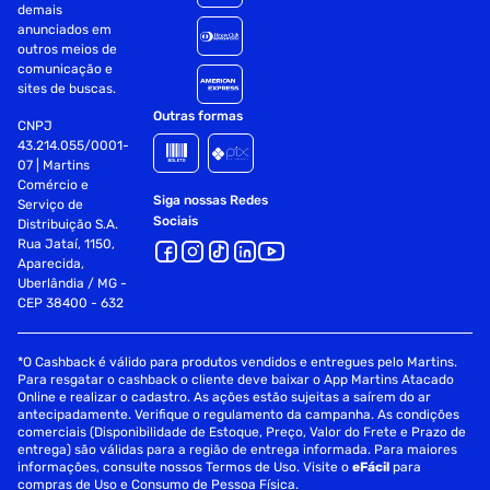
demais
anunciados em
outros meios de
comunicação e
sites de buscas.
Outras formas
CNPJ
43.214.055/0001-
07 | Martins
Comércio e
Siga nossas Redes
Serviço de
Sociais
Distribuição S.A.
Rua Jataí, 1150,
Aparecida,
Uberlândia / MG -
CEP 38400 - 632
*O Cashback é válido para produtos vendidos e entregues pelo Martins.
Para resgatar o cashback o cliente deve baixar o App Martins Atacado
Online e realizar o cadastro. As ações estão sujeitas a saírem do ar
antecipadamente. Verifique o regulamento da campanha. As condições
comerciais (Disponibilidade de Estoque, Preço, Valor do Frete e Prazo de
entrega) são válidas para a região de entrega informada. Para maiores
informações, consulte nossos Termos de Uso. Visite o
eFácil
para
compras de Uso e Consumo de Pessoa Física.