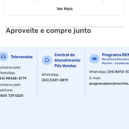
quem busca praticidade e qualidade por um baixo custo.
Ver
Mais
Especificações
Anatel
150
Aproveite e compre junto
Central de
Programa BE
Televendas
Benefícios Exclusiv
Atendimento
Martins - Cashback
Pós Vendas
ompras pelo
WhatsApp
:
(34) 8413-0
WhatsApp
:
WhatsApp
:
E-mail
:
34) 98428-2779
(34) 3301-5819
programabem@martins.
ompras pelo
elefone
:
800 729 5220