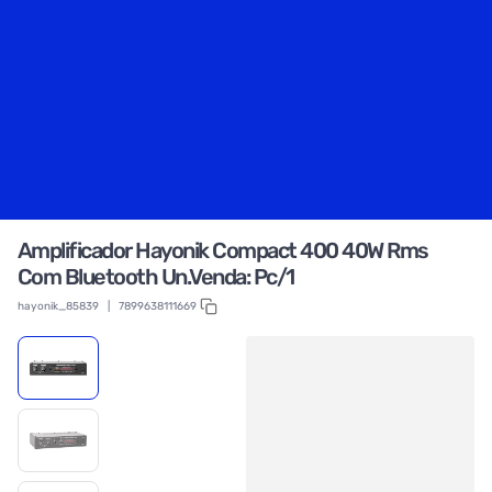
Amplificador Hayonik Compact 400 40W Rms
Com Bluetooth Un.Venda: Pc/1
hayonik_85839
|
7899638111669