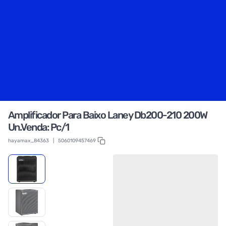
Amplificador Para Baixo Laney Db200-210 200W
Un.Venda: Pc/1
hayamax_84363
|
5060109457469