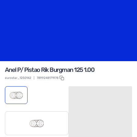
Anel P/ Pistao Rik Burgman 125 1.00
eurostar_1250142
|
7899248171978