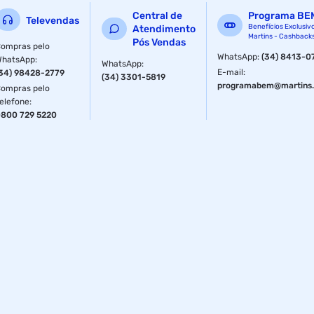
Central de
Programa BE
Televendas
Benefícios Exclusiv
Atendimento
Martins - Cashback
Pós Vendas
ompras pelo
WhatsApp
:
(34) 8413-0
WhatsApp
:
WhatsApp
:
E-mail
:
34) 98428-2779
(34) 3301-5819
programabem@martins.
ompras pelo
elefone
:
800 729 5220