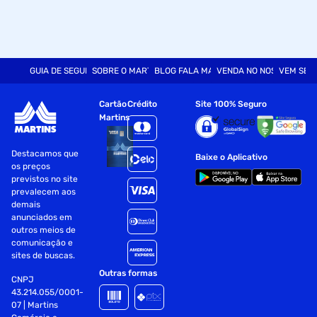
GUIA DE SEGURANÇA
SOBRE O MARTINS
BLOG FALA MART
VENDA NO NOSSO SITE
VEM SER
Cartão
Crédito
Site 100% Seguro
Martins
Destacamos que
Baixe o Aplicativo
os preços
previstos no site
prevalecem aos
demais
anunciados em
outros meios de
comunicação e
sites de buscas.
Outras formas
CNPJ
43.214.055/0001-
07 | Martins