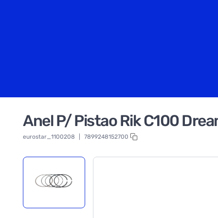
Anel P/ Pistao Rik C100 Dre
eurostar_1100208
|
7899248152700