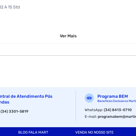
12 A 15 Std
Ver
Mais
ntral de Atendimento Pós
Programa BEM
Benefícios Exclusivos Mart
ndas
WhatsApp
:
(34) 8413-0710
:
(34) 3301-5819
E-mail
:
programabem@martin
BLOG FALA MART
VENDA NO NOSSO SITE