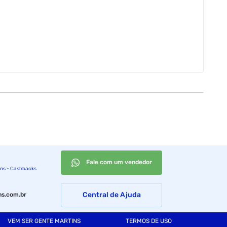
Fale com um vendedor
ins - Cashbacks
Central de Ajuda
s.com.br
VEM SER GENTE MARTINS
TERMOS DE USO